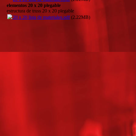
elementos 20 x 20 plegable
estructura de truss 20 x 20 plegable
20 x 20 lista de materiales.pdf
(2.22MB)
1538032984765