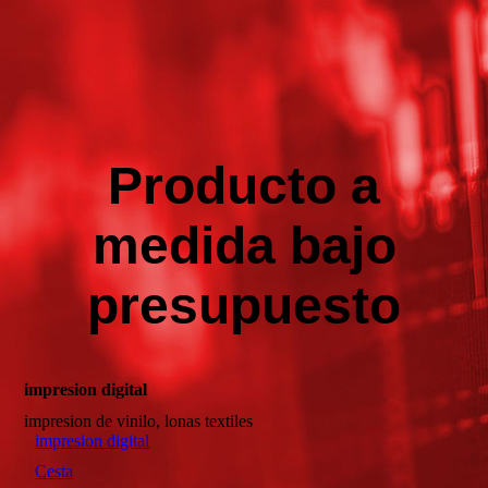
1538032801043
Producto a
medida bajo
presupuesto
impresion digital
impresion de vinilo, lonas textiles
impresion digital
Cesta