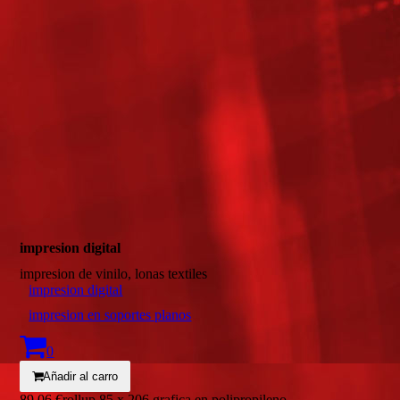
20181127_101819_HDR
impresion digital
impresion de vinilo, lonas textiles
impresion digital
impresion en soportes planos
0
Añadir al carro
89,06 €
rollup 85 x 206 grafica en polipropileno