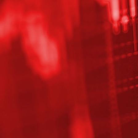
1538044861118
1547412091477