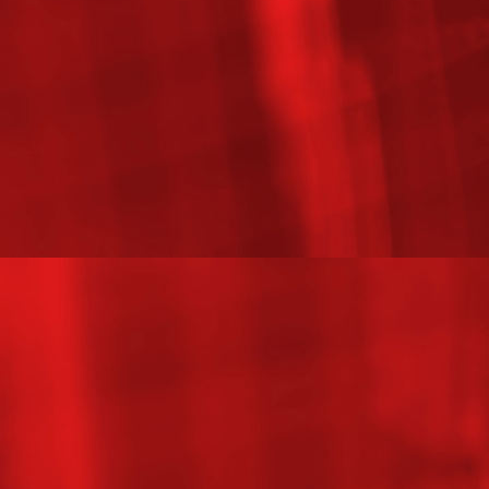
1543525621265
1554109453005