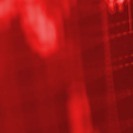
1538032984765
1543525621265