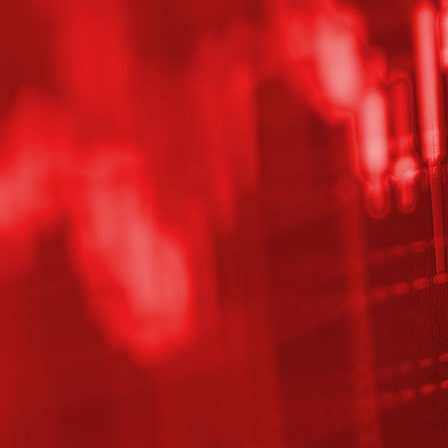
20180927_091756_HDR