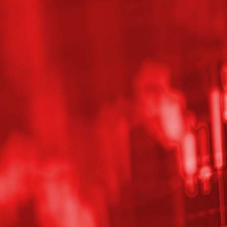
20190212_173700_HDR