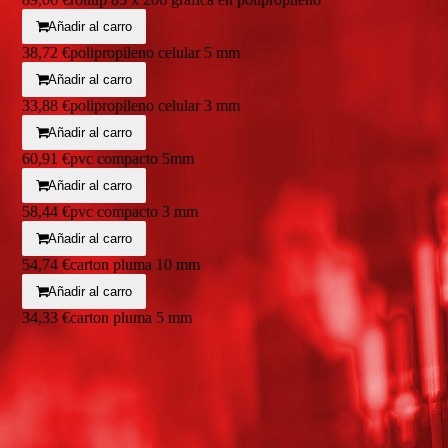
Añadir al carro
38,72 €
polipropileno celular 5 mm
Añadir al carro
33,88 €
polipropileno celular 3 mm
Añadir al carro
60,91 €
pvc compacto 5mm
Añadir al carro
58,44 €
pvc compacto 3 mm
Añadir al carro
54,74 €
carton pluma 10 mm
Añadir al carro
34,33 €
carton pluma 5 mm