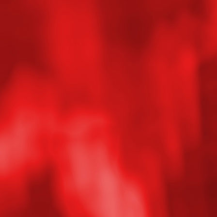
1538032984765
1543525621265