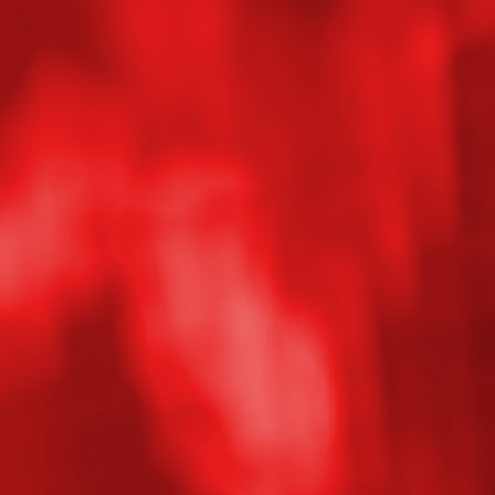
20180927_091756_HDR