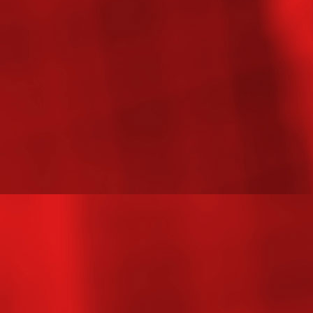
20190212_173700_HDR